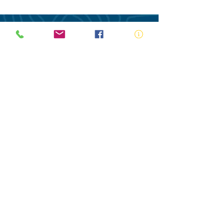
ABN:
73 000 580 825
34/10 Gladstone Road, Castle Hill NSW
2154
PO Box 8307, Baulkham Hills BC NSW
2153
Telephone:
02 9634 3700
Email:
nsw@royalnsw.com.au
RTO 90666 - Royal Life Saving Society of
Australia (New South Wales Branch)
Privacy Policy
Contact Us