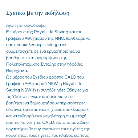
Σχετικά με την εκδήλωση
Αγαπητοί συνάδελφοι,
Εκ μέρους της Royal Life Saving και του 
Γραφείου Αθλητισμού της ΝΝΟ, θα θέλαμε να 
σας προσκαλέσουμε επίσημα να 
συμμετάσχετε σε ένα εργαστήριο για να 
βοηθήσετε στη διαμόρφωση της 
Πολυπολιτισμικής Ένταξης στην Υδρόβια 
Βιομηχανία.
Ως μέρος του Σχεδίου Δράσης CALD του 
Γραφείου Αθλητισμού NSW, η Royal Life 
Saving NSW έχει συντάξει νέες Οδηγίες για 
τις Υδάτινες Εγκαταστάσεις για να τις 
βοηθήσει να δημιουργήσουν περισσότερες 
υδάτινες εγκαταστάσεις χωρίς αποκλεισμούς 
και να ενθαρρύνουν μεγαλύτερη συμμετοχή 
από τις Κοινότητες CALD. Αυτό το μοναδικό 
εργαστήριο θα συγκεντρώσει τους ηγέτες της 
κοινότητας, τους ηγέτες του κλάδου και τους 