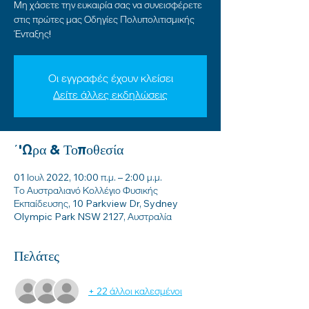
Μη χάσετε την ευκαιρία σας να συνεισφέρετε
στις πρώτες μας Οδηγίες Πολυπολιτισμικής
Ένταξης!
Οι εγγραφές έχουν κλείσει
Δείτε άλλες εκδηλώσεις
΄'Ωρα & Τοποθεσία
01 Ιουλ 2022, 10:00 π.μ. – 2:00 μ.μ.
Το Αυστραλιανό Κολλέγιο Φυσικής
Εκπαίδευσης, 10 Parkview Dr, Sydney
Olympic Park NSW 2127, Αυστραλία
Πελάτες
+ 22 άλλοι καλεσμένοι