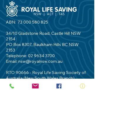
ABN:
73 000 580 825
34/10 Gladstone Road, Castle Hill NSW
2154
PO Box 8307, Baulkham Hills BC NSW
2153
Telephone:
02 9634 3700
Email:
nsw@royalnsw.com.au
RTO 90666 - Royal Life Saving Society of
Australia (New South Wales Branch)
Privacy Policy
Contact Us
Terms of Use