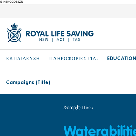
G-N8KC0D54ZN
EDUCATIO
ΕΚΠΑΙΔΕΥΣΗ
ΠΛΗΡΟΦΟΡΙΕΣ ΓΙΑ:
Campaigns (Title)
&amp;lt; Πίσω
Waterabilit