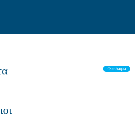
τα
Φρεσκάρω
ιοι