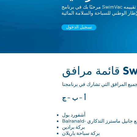
مرحبًا بك في برنامج SwimVac الذي تمت إعادة تقييمه
إطار الوطني للسباحة والسلامة المائية
تسجيل الدخول
SwimV
أ - ب - ج
أشفورد بول
بركة برادين
بركة سباحة باريلان