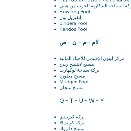
Howlong Pool
إنفيريل بول
Jindera Pool
Kandos Pool
لام - م - ن - ص
مركز ليتون الإقليمي للأحياء المائية
مسبح لايتنينج ريدج
بركة سباحة لوكهارت
مسبح مطورة
Mudgee Pool
مسبح نينجان
Q - T - U - W - Y
بركة كيريندي
بركة كوينديالا
مسبح ذا روك