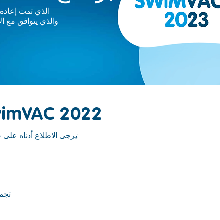
والذي يتوافق مع ال
قائمة مرافق AC 2022
يرجى الاطلاع أدناه على جميع المرافق التي تشارك في برنامجنا:
Balranald- تجمع جانيل ماسترز التذكاري