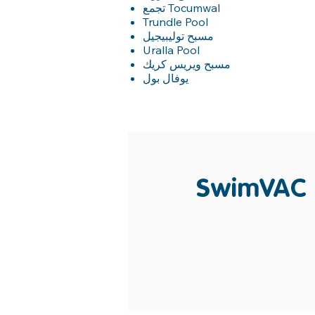
تجمع Tocumwal
Trundle Pool
مسبح توليبيجيل
Uralla Pool
مسبح ويريس كريك
يوفال بول
SwimVAC هو كل شيء عن إثارة البقع خلال العطلات