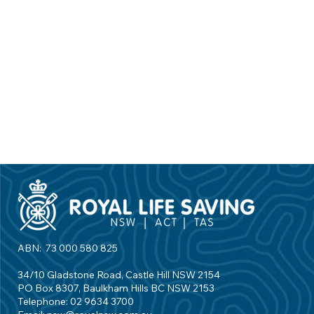
ABN: 73 000 580 825
34/10 Gladstone Road, Castle Hill NSW 2154
PO Box 8307, Baulkham Hills BC NSW 2153
Telephone: 02 9634 3700