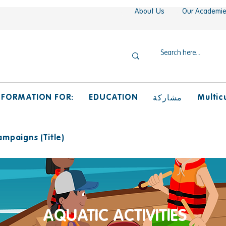
About Us
Our Academi
NFORMATION FOR:
EDUCATION
Multicu
مشاركة
mpaigns (Title)
AQUATIC ACTIVITIES