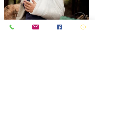
HLTAID012 - Provide First Aid in an
Education and Care Setting
HLTAID009 - Provide
Cardiopulmonary Resuscitation