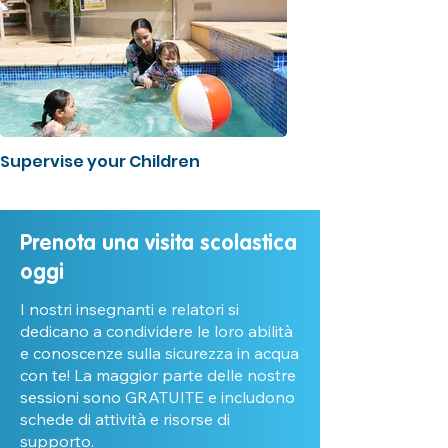
Supervise your Children
Prenota una visita scolastica
oggi
I nostri insegnanti e relatori si
dedicano a condividere le loro abilità
e conoscenze sulla sicurezza in acqua
con te! La maggior parte delle nostre
sessioni sono GRATUITE e includono
schede di attività e risorse di
supporto.