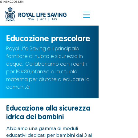
G-N8KC0D54ZN
Educazione prescolare
Royal Life Saving è il principale
fornitore di nuoto e sicurezza in
acqua. Collaboriamo con i centri
per l&#39;infanzia e la scuola
materna per aiutare a educare la
comunità
Educazione alla sicurezza
idrica dei bambini
Abbiamo una gamma di moduli
educativi dedicati per bambini dai 3 ai