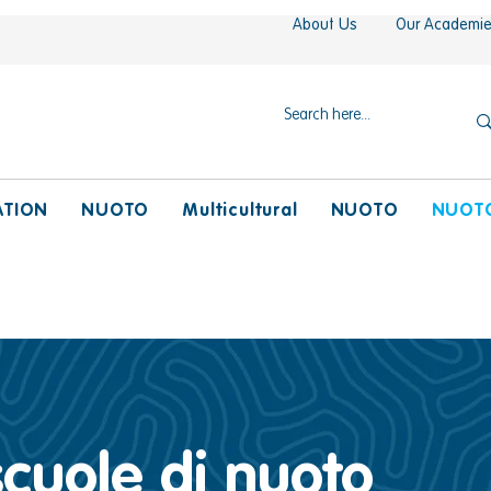
About Us
Our Academi
ATION
NUOTO
Multicultural
NUOTO
NUOT
scuole di nuoto