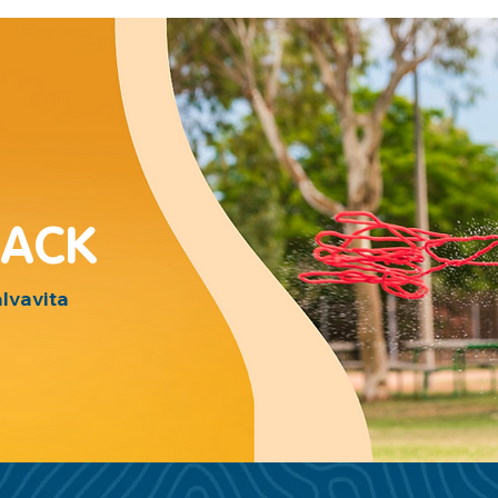
BACK
alvavita