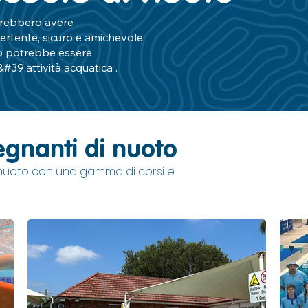
ovrebbero avere
ertente, sicuro e amichevole.
o potrebbe essere
&#39;attività acquatica .
gnanti di nuoto
i nuoto con una gamma di corsi e