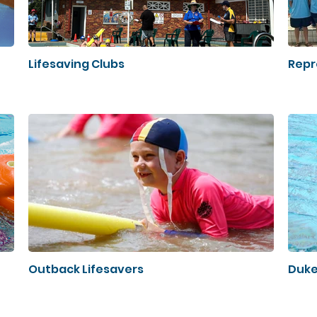
Lifesaving Clubs
Repr
Outback Lifesavers
Duke