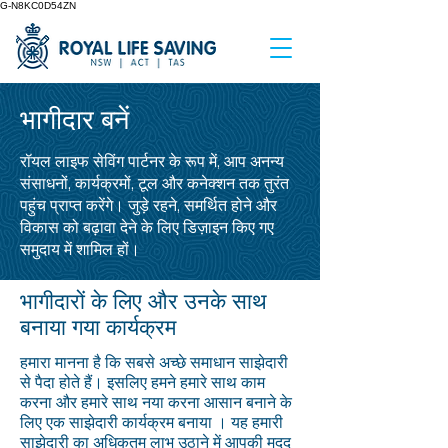
G-N8KC0D54ZN
भागीदार बनें
रॉयल लाइफ सेविंग पार्टनर के रूप में, आप अनन्य
संसाधनों, कार्यक्रमों, टूल और कनेक्शन तक तुरंत
पहुंच प्राप्त करेंगे। जुड़े रहने, समर्थित होने और
विकास को बढ़ावा देने के लिए डिज़ाइन किए गए
समुदाय में शामिल हों।
भागीदारों के लिए और उनके साथ
बनाया गया कार्यक्रम
हमारा मानना है कि सबसे अच्छे समाधान साझेदारी
से पैदा होते हैं। इसलिए हमने हमारे साथ काम
करना और हमारे साथ नया करना आसान बनाने के
लिए एक साझेदारी कार्यक्रम बनाया ।
यह हमारी
साझेदारी का अधिकतम लाभ उठाने में आपकी मदद