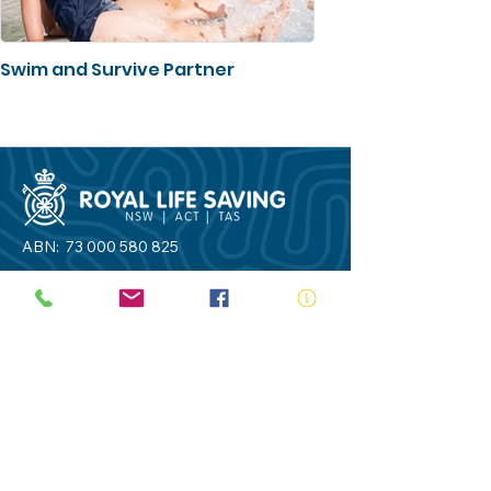
Swim and Survive Partner
ABN:
73 000 580 825
34/10 Gladstone Road, Castle Hill NSW
2154
PO Box 8307, Baulkham Hills BC NSW
2153
Telephone:
02 9634 3700
Email:
nsw@royalnsw.com.au
RTO 90666 - Royal Life Saving Society of
Australia (New South Wales Branch)