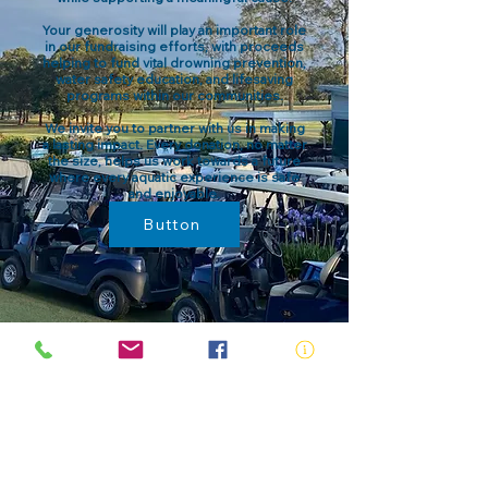
Your generosity will play an important role
in our fundraising efforts, with proceeds
helping to fund vital drowning prevention,
water safety education, and lifesaving
programs within our communities.
We invite you to partner with us in making
a lasting impact. Every donation, no matter
the size, helps us work towards a future
where every aquatic experience is safe
and enjoyable.
Button
Why Your Support
Matters
Every registration helps Royal Life Saving