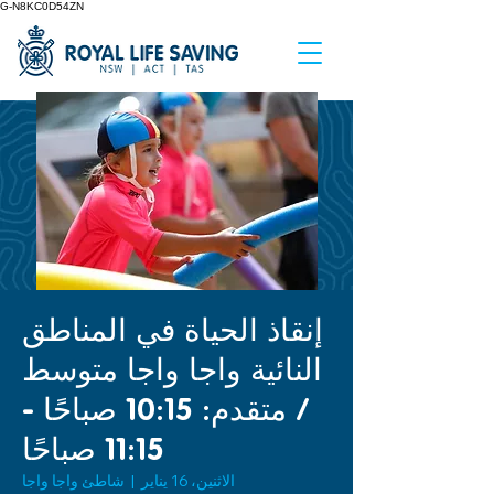
G-N8KC0D54ZN
إنقاذ الحياة في المناطق
النائية واجا واجا متوسط
/ متقدم: 10:15 صباحًا -
11:15 صباحًا
الاثنين، 16 يناير
  |  
شاطئ واجا واجا