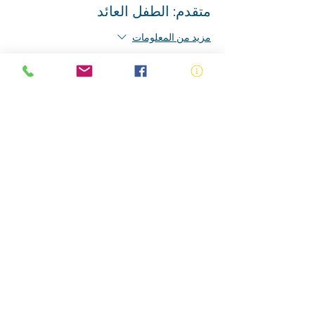
متقدم: الطفل العائد
مزيد من المعلومات
السعر
انتهى البيع
نوع التذكرة
قميص راش وقبعة جمجمة
مزيد من المعلومات
السعر