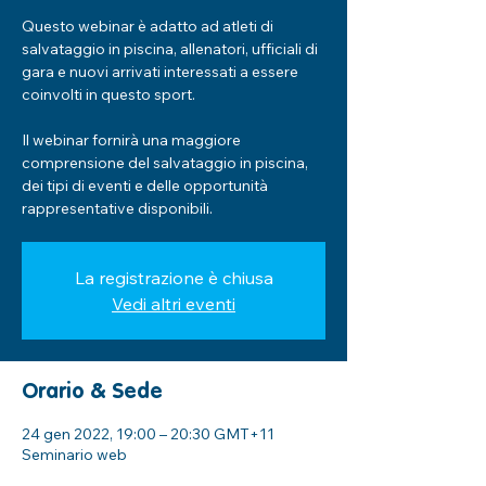
Questo webinar è adatto ad atleti di
salvataggio in piscina, allenatori, ufficiali di
gara e nuovi arrivati interessati a essere
coinvolti in questo sport.
Il webinar fornirà una maggiore
comprensione del salvataggio in piscina,
dei tipi di eventi e delle opportunità
rappresentative disponibili.
La registrazione è chiusa
Vedi altri eventi
Orario & Sede
24 gen 2022, 19:00 – 20:30 GMT+11
Seminario web