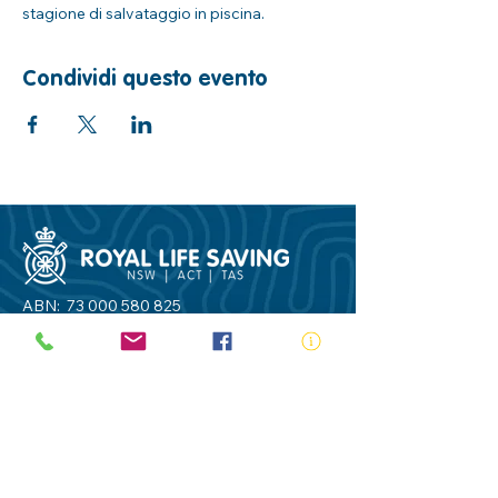
stagione di salvataggio in piscina.
Condividi questo evento
ABN:
73 000 580 825
34/10 Gladstone Road, Castle Hill NSW
2154
PO Box 8307, Baulkham Hills BC NSW
2153
Telephone:
02 9634 3700
Email:
nsw@royalnsw.com.au
RTO 90666 - Royal Life Saving Society of