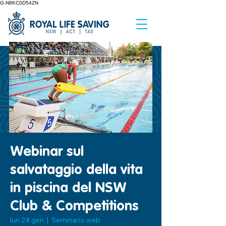
G-N8KC0D54ZN
Webinar sul
salvataggio della vita
in piscina del NSW
Club & Competitions
lun 24 gen
  |  
Seminario web