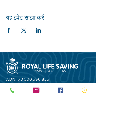
यह इवेंट साझा करें
ABN:
73 000 580 825
34/10 Gladstone Road, Castle Hill NSW
2154
PO Box 8307, Baulkham Hills BC NSW
2153
Telephone:
02 9634 3700
Email:
nsw@royalnsw.com.au
RTO 90666 - Royal Life Saving Society of