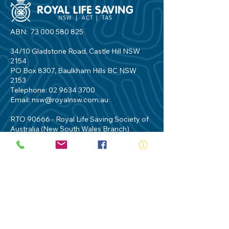
ABN:
73 000 580 825
34/10 Gladstone Road, Castle Hill NSW
2154
PO Box 8307, Baulkham Hills BC NSW
2153
Telephone:
02 9634 3700
Email:
nsw@royalnsw.com.au
RTO 90666 - Royal Life Saving Society of
Australia (New South Wales Branch)
Privacy Policy
Contact Us
Terms of Use