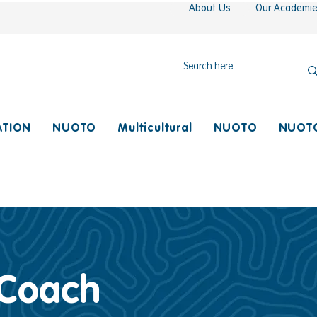
About Us
Our Academi
ATION
NUOTO
Multicultural
NUOTO
NUOT
Coach