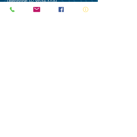
Telephone:
02 9634 3700
Email:
nsw@royalnsw.com.au
RTO 90666 - Royal Life Saving Society of
Australia (New South Wales Branch)
Privacy Policy
Contact Us
Terms of Use
Royal Life Saving would like to