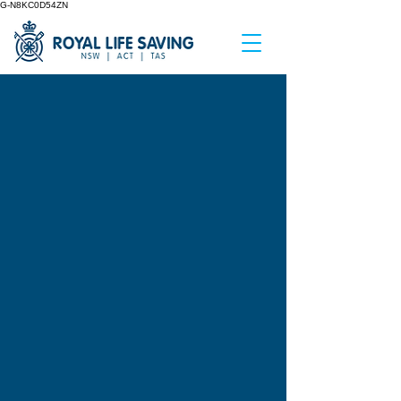
G-N8KC0D54ZN