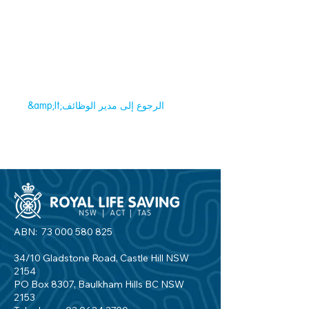
&amp;lt;الرجوع إلى مدير الوظائف
ABN:
73 000 580 825
34/10 Gladstone Road, Castle Hill NSW
2154
PO Box 8307, Baulkham Hills BC NSW
2153