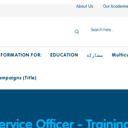
About Us
Our Academi
NFORMATION FOR:
EDUCATION
Multicu
مشاركة
mpaigns (Title)
vice Officer - Trainin