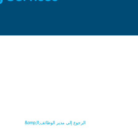
&amp;lt;الرجوع إلى مدير الوظائف