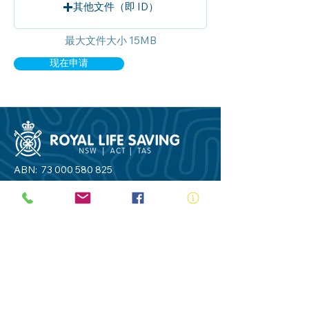
其他文件（即 ID）
最大文件大小 15MB
现在申请
ABN:
73 000 580 825
34/10 Gladstone Road, Castle Hill NSW
2154
PO Box 8307, Baulkham Hills BC NSW
2153
Telephone:
02 9634 3700
Email:
nsw@royalnsw.com.au
RTO 90666 - Royal Life Saving Society of
Australia (New South Wales Branch)