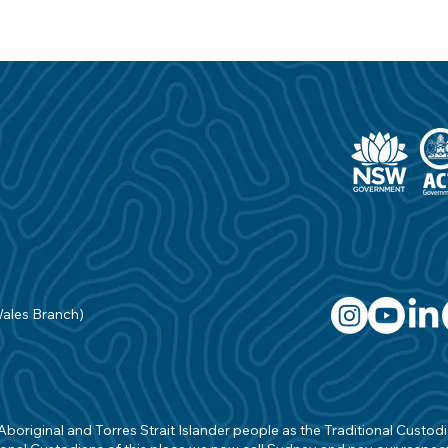
Wales Branch)
original and Torres Strait Islander people as the Traditional Custodian