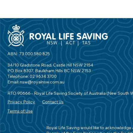
ABN: 73 000 580 825
34/10 Gladstone Road, Castle Hill NSW 2154
PO Box 8307, Baulkham Hills BC NSW 2153
Telephone: 02 9634 3700
Email:
nsw@royalnsw.com.au
RTO 90666 - Royal Life Saving Society of Australia (New South 
Privacy Policy
Contact Us
Terms of Use
Royal Life Saving would like to acknowledge Ab