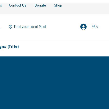
es
Contact Us
Donate
Shop
登入
Find your Local Pool
ns (Title)