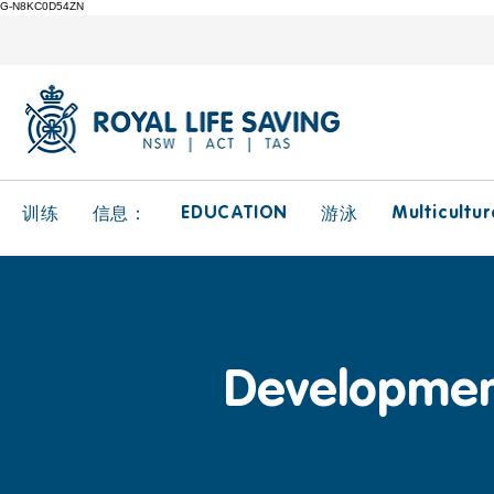
G-N8KC0D54ZN
EDUCATION
Multicultur
训练
信息：
游泳
Development