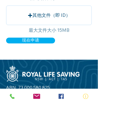
其他文件（即 ID）
最大文件大小 15MB
现在申请
ABN:
73 000 580 825
34/10 Gladstone Road, Castle Hill NSW
2154
PO Box 8307, Baulkham Hills BC NSW
2153
Telephone:
02 9634 3700
Email:
nsw@royalnsw.com.au