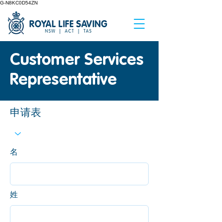
G-N8KC0D54ZN
Customer Services
Representative
申请表
名
姓