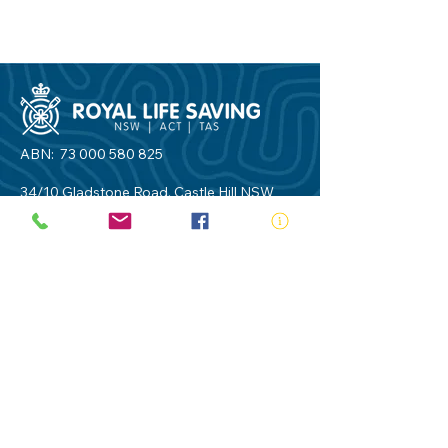
ABN:
73 000 580 825
34/10 Gladstone Road, Castle Hill NSW
2154
PO Box 8307, Baulkham Hills BC NSW
2153
Telephone:
02 9634 3700
Email:
nsw@royalnsw.com.au
RTO 90666 - Royal Life Saving Society of
Australia (New South Wales Branch)
Privacy Policy