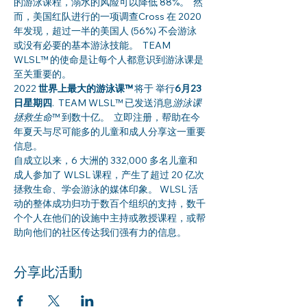
的游泳课程，溺水的风险可以降低 88%。  然
而，美国红队进行的一项调查Cross 在 2020 
年发现，超过一半的美国人 (56%) 不会游泳
或没有必要的基本游泳技能。  TEAM 
WLSL™ 的使命是让每个人都意识到游泳课是
至关重要的。
2022 
世界上最大的游泳课™
 将于 举行
6月23
日星期四
.  TEAM WLSL™ 已发送消息
游泳课
拯救生命
™ 到数十亿。  立即注册，帮助在今
年夏天与尽可能多的儿童和成人分享这一重要
信息。
自成立以来，6 大洲的 332,000 多名儿童和
成人参加了 WLSL 课程，产生了超过 20 亿次
拯救生命、学会游泳的媒体印象。 WLSL 活
动的整体成功归功于数百个组织的支持，数千
个个人在他们的设施中主持或教授课程，或帮
助向他们的社区传达我们强有力的信息。
分享此活動