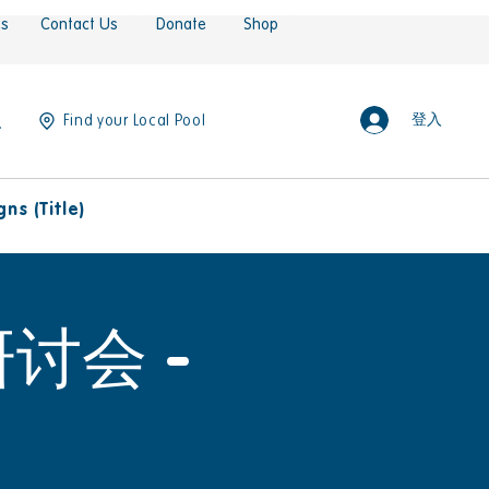
es
Contact Us
Donate
Shop
登入
Find your Local Pool
ns (Title)
讨会 -