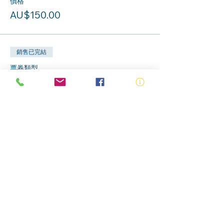
價格
AU$150.00
銷售已完結
票券類型
皮疹衬衫和骷髅帽
更多資訊
價格
AU$50.00
分享此活動