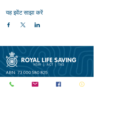
यह इवेंट साझा करें
ABN:
73 000 580 825
34/10 Gladstone Road, Castle Hill NSW
2154
PO Box 8307, Baulkham Hills BC NSW
2153
Telephone:
02 9634 3700
Email:
nsw@royalnsw.com.au
RTO 90666 - Royal Life Saving Society of
Australia (New South Wales Branch)