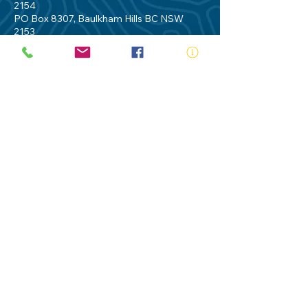
2154
PO Box 8307, Baulkham Hills BC NSW
2153
Telephone:
02 9634 3700
Email:
nsw@royalnsw.com.au
RTO 90666 - Royal Life Saving Society of
Australia (New South Wales Branch)
Privacy Policy
Contact Us
Terms of Use