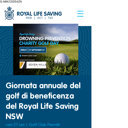
G-N8KC0D54ZN
Giornata annuale del
golf di beneficenza
del Royal Life Saving
NSW
ven 27 set
  |  
Golf Club Penrith