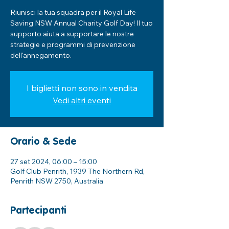
Riunisci la tua squadra per il Royal Life
Saving NSW Annual Charity Golf Day! Il tuo
supporto aiuta a supportare le nostre
strategie e programmi di prevenzione
dell'annegamento.
I biglietti non sono in vendita
Vedi altri eventi
Orario & Sede
27 set 2024, 06:00 – 15:00
Golf Club Penrith, 1939 The Northern Rd,
Penrith NSW 2750, Australia
Partecipanti