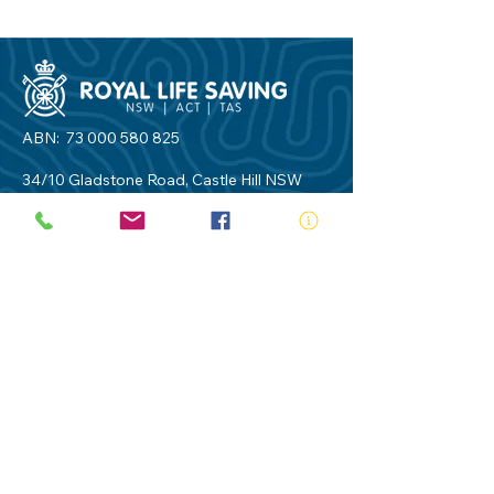
ABN:
73 000 580 825
34/10 Gladstone Road, Castle Hill NSW
2154
PO Box 8307, Baulkham Hills BC NSW
2153
Telephone:
02 9634 3700
Email:
nsw@royalnsw.com.au
RTO 90666 - Royal Life Saving Society of
Australia (New South Wales Branch)
Privacy Policy
Contact Us